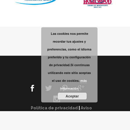
Las cookies nos permite
recordar tus ajustes y
preferencias, como el idioma
preferido y tu configuración
de privacidad.Si continuas
utilizando este sitio aceptas
el uso de cookies.
más
información
Aceptar
Política de privacidad
|
Aviso
legal
|
Política de cookies