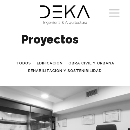
Proyectos
TODOS
EDIFICACIÓN
OBRA CIVIL Y URBANA
REHABILITACIÓN Y SOSTENIBILIDAD